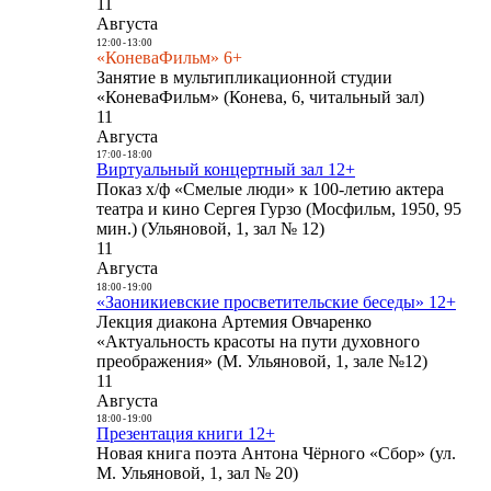
11
Августа
12:00
-
13:00
«КоневаФильм» 6+
Занятие в мультипликационной студии
«КоневаФильм» (Конева, 6, читальный зал)
11
Августа
17:00
-
18:00
Виртуальный концертный зал 12+
Показ х/ф «Смелые люди» к 100-летию актера
театра и кино Сергея Гурзо (Мосфильм, 1950, 95
мин.) (Ульяновой, 1, зал № 12)
11
Августа
18:00
-
19:00
«Заоникиевские просветительские беседы» 12+
Лекция диакона Артемия Овчаренко
«Актуальность красоты на пути духовного
преображения» (М. Ульяновой, 1, зале №12)
11
Августа
18:00
-
19:00
Презентация книги 12+
Новая книга поэта Антона Чёрного «Сбор» (ул.
М. Ульяновой, 1, зал № 20)