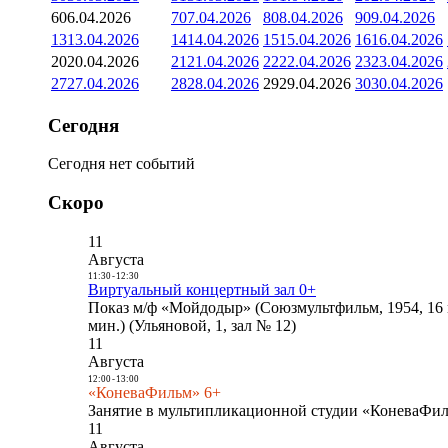
6
06.04.2026
7
07.04.2026
8
08.04.2026
9
09.04.2026
13
13.04.2026
14
14.04.2026
15
15.04.2026
16
16.04.2026
20
20.04.2026
21
21.04.2026
22
22.04.2026
23
23.04.2026
27
27.04.2026
28
28.04.2026
29
29.04.2026
30
30.04.2026
Сегодня
Сегодня нет событий
Скоро
11
Августа
11:30
-
12:30
Виртуальный концертный зал 0+
Показ м/ф «Мойдодыр» (Союзмультфильм, 1954, 16 
мин.) (Ульяновой, 1, зал № 12)
11
Августа
12:00
-
13:00
«КоневаФильм» 6+
Занятие в мультипликационной студии «КоневаФиль
11
Августа