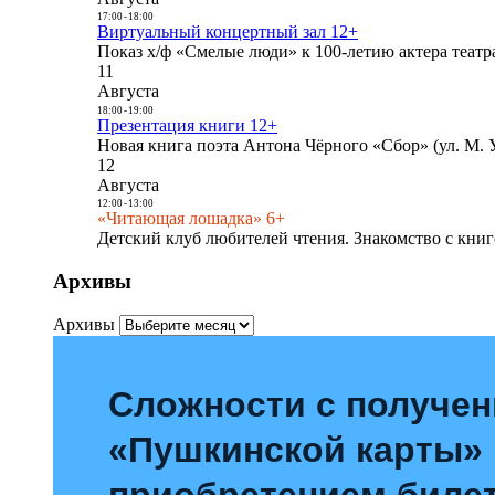
17:00
-
18:00
Виртуальный концертный зал 12+
Показ х/ф «Смелые люди» к 100-летию актера театра
11
Августа
18:00
-
19:00
Презентация книги 12+
Новая книга поэта Антона Чёрного «Сбор» (ул. М. У
12
Августа
12:00
-
13:00
«Читающая лошадка» 6+
Детский клуб любителей чтения. Знакомство с книг
Архивы
Архивы
Сложности с получе
«Пушкинской карты»
приобретением билет