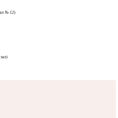
зал № 12)
зал)