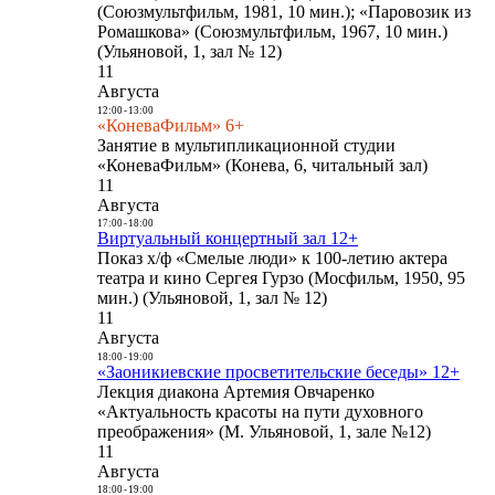
(Союзмультфильм, 1981, 10 мин.); «Паровозик из
Ромашкова» (Союзмультфильм, 1967, 10 мин.)
(Ульяновой, 1, зал № 12)
11
Августа
12:00
-
13:00
«КоневаФильм» 6+
Занятие в мультипликационной студии
«КоневаФильм» (Конева, 6, читальный зал)
11
Августа
17:00
-
18:00
Виртуальный концертный зал 12+
Показ х/ф «Смелые люди» к 100-летию актера
театра и кино Сергея Гурзо (Мосфильм, 1950, 95
мин.) (Ульяновой, 1, зал № 12)
11
Августа
18:00
-
19:00
«Заоникиевские просветительские беседы» 12+
Лекция диакона Артемия Овчаренко
«Актуальность красоты на пути духовного
преображения» (М. Ульяновой, 1, зале №12)
11
Августа
18:00
-
19:00