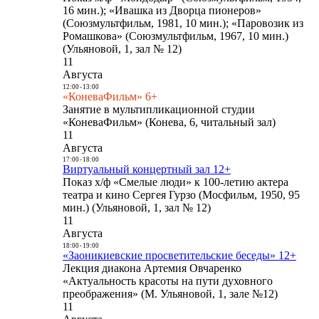
16 мин.); «Ивашка из Дворца пионеров»
(Союзмультфильм, 1981, 10 мин.); «Паровозик из
Ромашкова» (Союзмультфильм, 1967, 10 мин.)
(Ульяновой, 1, зал № 12)
11
Августа
12:00
-
13:00
«КоневаФильм» 6+
Занятие в мультипликационной студии
«КоневаФильм» (Конева, 6, читальный зал)
11
Августа
17:00
-
18:00
Виртуальный концертный зал 12+
Показ х/ф «Смелые люди» к 100-летию актера
театра и кино Сергея Гурзо (Мосфильм, 1950, 95
мин.) (Ульяновой, 1, зал № 12)
11
Августа
18:00
-
19:00
«Заоникиевские просветительские беседы» 12+
Лекция диакона Артемия Овчаренко
«Актуальность красоты на пути духовного
преображения» (М. Ульяновой, 1, зале №12)
11