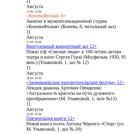
11
Августа
12:00
-
13:00
«КоневаФильм» 6+
Занятие в мультипликационной студии
«КоневаФильм» (Конева, 6, читальный зал)
11
Августа
17:00
-
18:00
Виртуальный концертный зал 12+
Показ х/ф «Смелые люди» к 100-летию актера
театра и кино Сергея Гурзо (Мосфильм, 1950, 95
мин.) (Ульяновой, 1, зал № 12)
11
Августа
18:00
-
19:00
«Заоникиевские просветительские беседы» 12+
Лекция диакона Артемия Овчаренко
«Актуальность красоты на пути духовного
преображения» (М. Ульяновой, 1, зале №12)
11
Августа
18:00
-
19:00
Презентация книги 12+
Новая книга поэта Антона Чёрного «Сбор» (ул.
М. Ульяновой, 1, зал № 20)