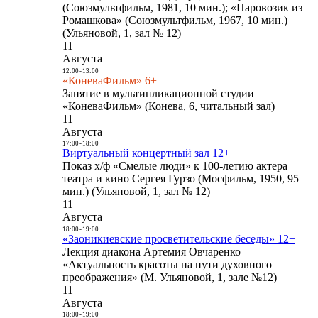
(Союзмультфильм, 1981, 10 мин.); «Паровозик из
Ромашкова» (Союзмультфильм, 1967, 10 мин.)
(Ульяновой, 1, зал № 12)
11
Августа
12:00
-
13:00
«КоневаФильм» 6+
Занятие в мультипликационной студии
«КоневаФильм» (Конева, 6, читальный зал)
11
Августа
17:00
-
18:00
Виртуальный концертный зал 12+
Показ х/ф «Смелые люди» к 100-летию актера
театра и кино Сергея Гурзо (Мосфильм, 1950, 95
мин.) (Ульяновой, 1, зал № 12)
11
Августа
18:00
-
19:00
«Заоникиевские просветительские беседы» 12+
Лекция диакона Артемия Овчаренко
«Актуальность красоты на пути духовного
преображения» (М. Ульяновой, 1, зале №12)
11
Августа
18:00
-
19:00