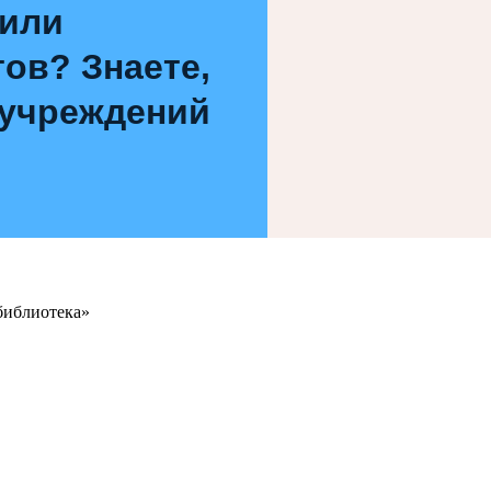
 или
ов? Знаете,
 учреждений
библиотека»