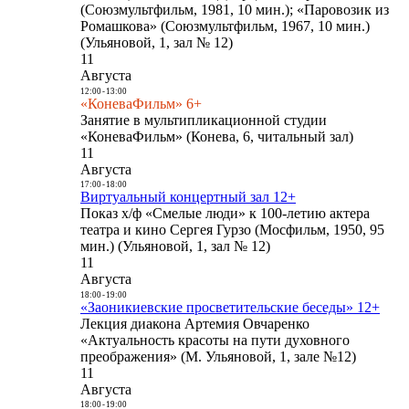
(Союзмультфильм, 1981, 10 мин.); «Паровозик из
Ромашкова» (Союзмультфильм, 1967, 10 мин.)
(Ульяновой, 1, зал № 12)
11
Августа
12:00
-
13:00
«КоневаФильм» 6+
Занятие в мультипликационной студии
«КоневаФильм» (Конева, 6, читальный зал)
11
Августа
17:00
-
18:00
Виртуальный концертный зал 12+
Показ х/ф «Смелые люди» к 100-летию актера
театра и кино Сергея Гурзо (Мосфильм, 1950, 95
мин.) (Ульяновой, 1, зал № 12)
11
Августа
18:00
-
19:00
«Заоникиевские просветительские беседы» 12+
Лекция диакона Артемия Овчаренко
«Актуальность красоты на пути духовного
преображения» (М. Ульяновой, 1, зале №12)
11
Августа
18:00
-
19:00