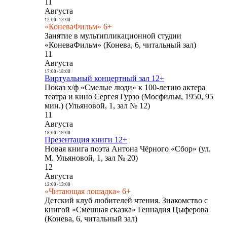
11
Августа
12:00
-
13:00
«КоневаФильм» 6+
Занятие в мультипликационной студии
«КоневаФильм» (Конева, 6, читальный зал)
11
Августа
17:00
-
18:00
Виртуальный концертный зал 12+
Показ х/ф «Смелые люди» к 100-летию актера
театра и кино Сергея Гурзо (Мосфильм, 1950, 95
мин.) (Ульяновой, 1, зал № 12)
11
Августа
18:00
-
19:00
Презентация книги 12+
Новая книга поэта Антона Чёрного «Сбор» (ул.
М. Ульяновой, 1, зал № 20)
12
Августа
12:00
-
13:00
«Читающая лошадка» 6+
Детский клуб любителей чтения. Знакомство с
книгой «Смешная сказка» Геннадия Цыферова
(Конева, 6, читальный зал)