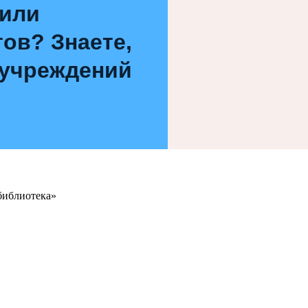
 или
ов? Знаете,
 учреждений
библиотека»