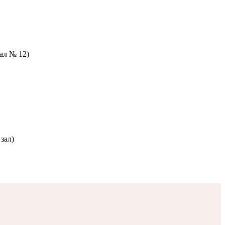
зал № 12)
зал)