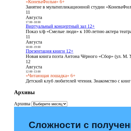
«КоневаФильм» 6+
Занятие в мультипликационной студии «КоневаФиль
11
Августа
17:00
-
18:00
Виртуальный концертный зал 12+
Показ х/ф «Смелые люди» к 100-летию актера театра
11
Августа
18:00
-
19:00
Презентация книги 12+
Новая книга поэта Антона Чёрного «Сбор» (ул. М. У
12
Августа
12:00
-
13:00
«Читающая лошадка» 6+
Детский клуб любителей чтения. Знакомство с книг
Архивы
Архивы
Сложности с получе