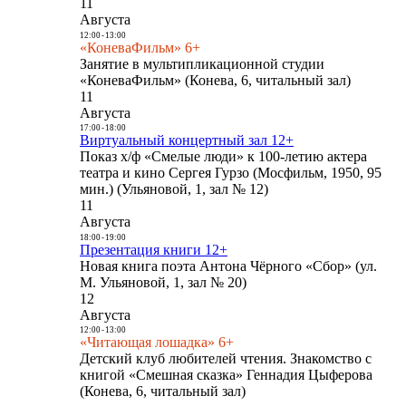
11
Августа
12:00
-
13:00
«КоневаФильм» 6+
Занятие в мультипликационной студии
«КоневаФильм» (Конева, 6, читальный зал)
11
Августа
17:00
-
18:00
Виртуальный концертный зал 12+
Показ х/ф «Смелые люди» к 100-летию актера
театра и кино Сергея Гурзо (Мосфильм, 1950, 95
мин.) (Ульяновой, 1, зал № 12)
11
Августа
18:00
-
19:00
Презентация книги 12+
Новая книга поэта Антона Чёрного «Сбор» (ул.
М. Ульяновой, 1, зал № 20)
12
Августа
12:00
-
13:00
«Читающая лошадка» 6+
Детский клуб любителей чтения. Знакомство с
книгой «Смешная сказка» Геннадия Цыферова
(Конева, 6, читальный зал)