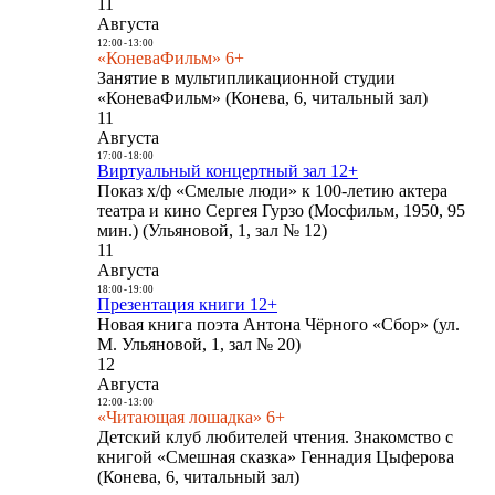
11
Августа
12:00
-
13:00
«КоневаФильм» 6+
Занятие в мультипликационной студии
«КоневаФильм» (Конева, 6, читальный зал)
11
Августа
17:00
-
18:00
Виртуальный концертный зал 12+
Показ х/ф «Смелые люди» к 100-летию актера
театра и кино Сергея Гурзо (Мосфильм, 1950, 95
мин.) (Ульяновой, 1, зал № 12)
11
Августа
18:00
-
19:00
Презентация книги 12+
Новая книга поэта Антона Чёрного «Сбор» (ул.
М. Ульяновой, 1, зал № 20)
12
Августа
12:00
-
13:00
«Читающая лошадка» 6+
Детский клуб любителей чтения. Знакомство с
книгой «Смешная сказка» Геннадия Цыферова
(Конева, 6, читальный зал)