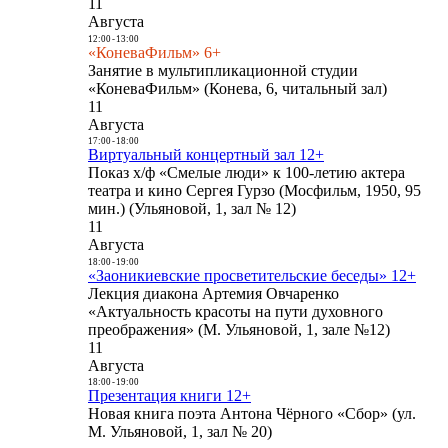
11
Августа
12:00
-
13:00
«КоневаФильм» 6+
Занятие в мультипликационной студии
«КоневаФильм» (Конева, 6, читальный зал)
11
Августа
17:00
-
18:00
Виртуальный концертный зал 12+
Показ х/ф «Смелые люди» к 100-летию актера
театра и кино Сергея Гурзо (Мосфильм, 1950, 95
мин.) (Ульяновой, 1, зал № 12)
11
Августа
18:00
-
19:00
«Заоникиевские просветительские беседы» 12+
Лекция диакона Артемия Овчаренко
«Актуальность красоты на пути духовного
преображения» (М. Ульяновой, 1, зале №12)
11
Августа
18:00
-
19:00
Презентация книги 12+
Новая книга поэта Антона Чёрного «Сбор» (ул.
М. Ульяновой, 1, зал № 20)