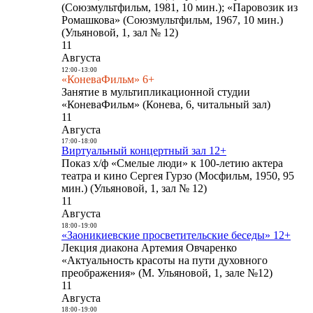
(Союзмультфильм, 1981, 10 мин.); «Паровозик из
Ромашкова» (Союзмультфильм, 1967, 10 мин.)
(Ульяновой, 1, зал № 12)
11
Августа
12:00
-
13:00
«КоневаФильм» 6+
Занятие в мультипликационной студии
«КоневаФильм» (Конева, 6, читальный зал)
11
Августа
17:00
-
18:00
Виртуальный концертный зал 12+
Показ х/ф «Смелые люди» к 100-летию актера
театра и кино Сергея Гурзо (Мосфильм, 1950, 95
мин.) (Ульяновой, 1, зал № 12)
11
Августа
18:00
-
19:00
«Заоникиевские просветительские беседы» 12+
Лекция диакона Артемия Овчаренко
«Актуальность красоты на пути духовного
преображения» (М. Ульяновой, 1, зале №12)
11
Августа
18:00
-
19:00