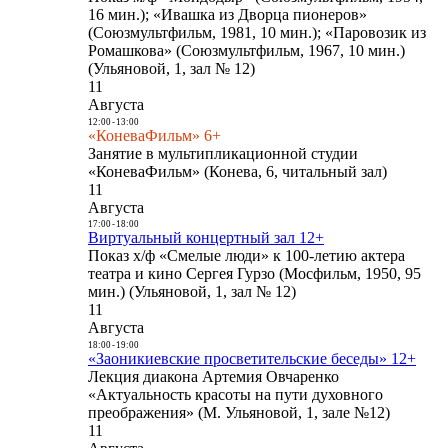
16 мин.); «Ивашка из Дворца пионеров»
(Союзмультфильм, 1981, 10 мин.); «Паровозик из
Ромашкова» (Союзмультфильм, 1967, 10 мин.)
(Ульяновой, 1, зал № 12)
11
Августа
12:00
-
13:00
«КоневаФильм» 6+
Занятие в мультипликационной студии
«КоневаФильм» (Конева, 6, читальный зал)
11
Августа
17:00
-
18:00
Виртуальный концертный зал 12+
Показ х/ф «Смелые люди» к 100-летию актера
театра и кино Сергея Гурзо (Мосфильм, 1950, 95
мин.) (Ульяновой, 1, зал № 12)
11
Августа
18:00
-
19:00
«Заоникиевские просветительские беседы» 12+
Лекция диакона Артемия Овчаренко
«Актуальность красоты на пути духовного
преображения» (М. Ульяновой, 1, зале №12)
11