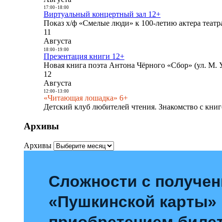
17:00
-
18:00
Виртуальный концертный зал 12+
Показ х/ф «Смелые люди» к 100-летию актера театра
11
Августа
18:00
-
19:00
Презентация книги 12+
Новая книга поэта Антона Чёрного «Сбор» (ул. М. У
12
Августа
12:00
-
13:00
«Читающая лошадка» 6+
Детский клуб любителей чтения. Знакомство с книг
Архивы
Архивы
Сложности с получе
«Пушкинской карты»
приобретением билет