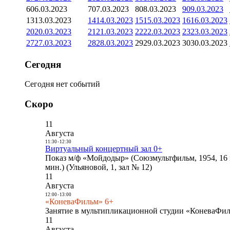
6
06.03.2023
7
07.03.2023
8
08.03.2023
9
09.03.2023
13
13.03.2023
14
14.03.2023
15
15.03.2023
16
16.03.2023
20
20.03.2023
21
21.03.2023
22
22.03.2023
23
23.03.2023
27
27.03.2023
28
28.03.2023
29
29.03.2023
30
30.03.2023
Сегодня
Сегодня нет событий
Скоро
11
Августа
11:30
-
12:30
Виртуальный концертный зал 0+
Показ м/ф «Мойдодыр» (Союзмультфильм, 1954, 16 
мин.) (Ульяновой, 1, зал № 12)
11
Августа
12:00
-
13:00
«КоневаФильм» 6+
Занятие в мультипликационной студии «КоневаФиль
11
Августа