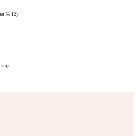
зал № 12)
зал)