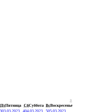
>
Пт
Пятница
Сб
Суббота
Вс
Воскресенье
3
03.03.2023
4
04.03.2023
5
05.03.2023