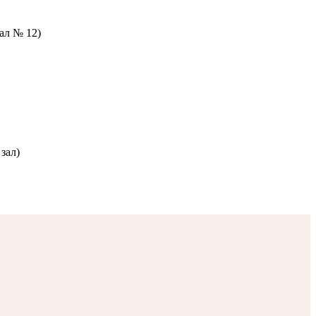
зал № 12)
зал)