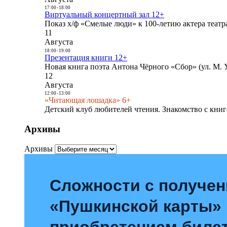
17:00
-
18:00
Виртуальный концертный зал 12+
Показ х/ф «Смелые люди» к 100-летию актера театра
11
Августа
18:00
-
19:00
Презентация книги 12+
Новая книга поэта Антона Чёрного «Сбор» (ул. М. У
12
Августа
12:00
-
13:00
«Читающая лошадка» 6+
Детский клуб любителей чтения. Знакомство с книг
Архивы
Архивы
Сложности с получе
«Пушкинской карты»
приобретением билет