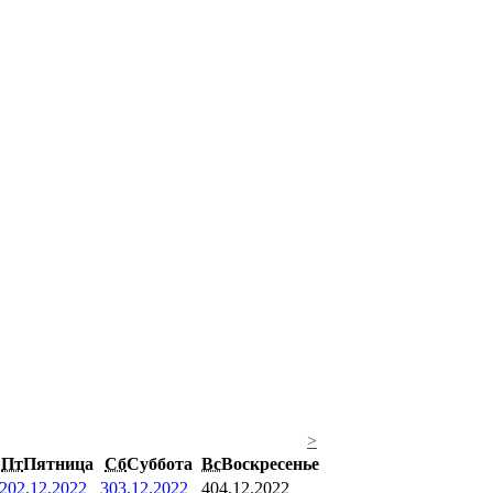
>
Пт
Пятница
Сб
Суббота
Вс
Воскресенье
2
02.12.2022
3
03.12.2022
4
04.12.2022