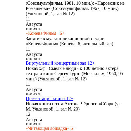
(Союзмультфильм, 1981, 10 мин.); «Паровозик из
Ромашкова» (Союзмультфильм, 1967, 10 мин.)
(Ульяновой, 1, зал № 12)
11
Августа
12:00
-
13:00
«КоневаФильм» 6+
Занятие в мультипликационной студии
«КоневаФильм» (Конева, 6, читальный зал)
11
Августа
17:00
-
18:00
Виртуальный концертный зал 12+
Показ х/ф «Смелые люди» к 100-летию актера
театра и кино Сергея Гурзо (Мосфильм, 1950, 95
мин.) (Ульяновой, 1, зал № 12)
11
Августа
18:00
-
19:00
Презентация книги 12+
Новая книга поэта Антона Чёрного «Сбор» (ул.
М. Ульяновой, 1, зал № 20)
12
Августа
12:00
-
13:00
«Читающая лошадка» 6+