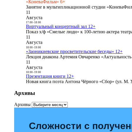
«КоневаФильм» 6+
Занятие в мультипликационной студии «КоневаФиль
11
Августа
17:00
-
18:00
Виртуальный концертный зал 12+
Показ х/ф «Смелые люди» к 100-летию актера театра
11
Августа
18:00
-
19:00
«Заоникиевские просветительские беседы» 12+
Лекция диакона Артемия Овчаренко «Актуальность 
11
Августа
18:00
-
19:00
Презентация книги 12+
Новая книга поэта Антона Чёрного «Сбор» (ул. М. У
Архивы
Архивы
Сложности с получе