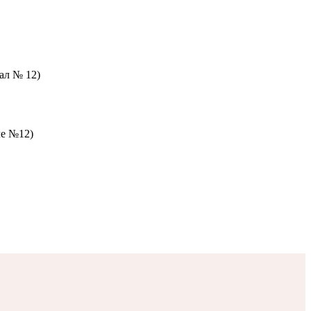
зал № 12)
ле №12)