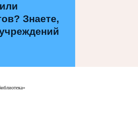
 или
ов? Знаете,
 учреждений
библиотека»