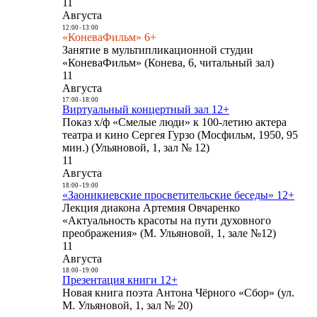
11
Августа
12:00
-
13:00
«КоневаФильм» 6+
Занятие в мультипликационной студии
«КоневаФильм» (Конева, 6, читальный зал)
11
Августа
17:00
-
18:00
Виртуальный концертный зал 12+
Показ х/ф «Смелые люди» к 100-летию актера
театра и кино Сергея Гурзо (Мосфильм, 1950, 95
мин.) (Ульяновой, 1, зал № 12)
11
Августа
18:00
-
19:00
«Заоникиевские просветительские беседы» 12+
Лекция диакона Артемия Овчаренко
«Актуальность красоты на пути духовного
преображения» (М. Ульяновой, 1, зале №12)
11
Августа
18:00
-
19:00
Презентация книги 12+
Новая книга поэта Антона Чёрного «Сбор» (ул.
М. Ульяновой, 1, зал № 20)