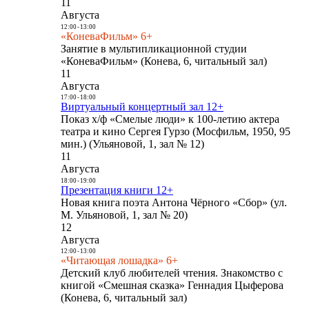
11
Августа
12:00
-
13:00
«КоневаФильм» 6+
Занятие в мультипликационной студии
«КоневаФильм» (Конева, 6, читальный зал)
11
Августа
17:00
-
18:00
Виртуальный концертный зал 12+
Показ х/ф «Смелые люди» к 100-летию актера
театра и кино Сергея Гурзо (Мосфильм, 1950, 95
мин.) (Ульяновой, 1, зал № 12)
11
Августа
18:00
-
19:00
Презентация книги 12+
Новая книга поэта Антона Чёрного «Сбор» (ул.
М. Ульяновой, 1, зал № 20)
12
Августа
12:00
-
13:00
«Читающая лошадка» 6+
Детский клуб любителей чтения. Знакомство с
книгой «Смешная сказка» Геннадия Цыферова
(Конева, 6, читальный зал)