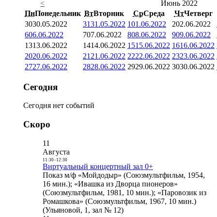
<
Июнь 2022
Пн
Понедельник
Вт
Вторник
Ср
Среда
Чт
Четверг
30
30.05.2022
31
31.05.2022
1
01.06.2022
2
02.06.2022
6
06.06.2022
7
07.06.2022
8
08.06.2022
9
09.06.2022
13
13.06.2022
14
14.06.2022
15
15.06.2022
16
16.06.2022
20
20.06.2022
21
21.06.2022
22
22.06.2022
23
23.06.2022
27
27.06.2022
28
28.06.2022
29
29.06.2022
30
30.06.2022
Сегодня
Сегодня нет событий
Скоро
11
Августа
11:30
-
12:30
Виртуальный концертный зал 0+
Показ м/ф «Мойдодыр» (Союзмультфильм, 1954,
16 мин.); «Ивашка из Дворца пионеров»
(Союзмультфильм, 1981, 10 мин.); «Паровозик из
Ромашкова» (Союзмультфильм, 1967, 10 мин.)
(Ульяновой, 1, зал № 12)