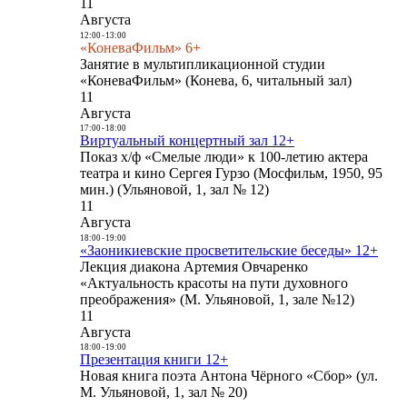
11
Августа
12:00
-
13:00
«КоневаФильм» 6+
Занятие в мультипликационной студии
«КоневаФильм» (Конева, 6, читальный зал)
11
Августа
17:00
-
18:00
Виртуальный концертный зал 12+
Показ х/ф «Смелые люди» к 100-летию актера
театра и кино Сергея Гурзо (Мосфильм, 1950, 95
мин.) (Ульяновой, 1, зал № 12)
11
Августа
18:00
-
19:00
«Заоникиевские просветительские беседы» 12+
Лекция диакона Артемия Овчаренко
«Актуальность красоты на пути духовного
преображения» (М. Ульяновой, 1, зале №12)
11
Августа
18:00
-
19:00
Презентация книги 12+
Новая книга поэта Антона Чёрного «Сбор» (ул.
М. Ульяновой, 1, зал № 20)