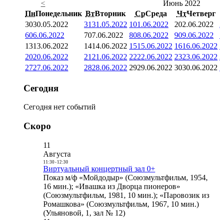
<
Июнь 2022
Пн
Понедельник
Вт
Вторник
Ср
Среда
Чт
Четверг
30
30.05.2022
31
31.05.2022
1
01.06.2022
2
02.06.2022
6
06.06.2022
7
07.06.2022
8
08.06.2022
9
09.06.2022
13
13.06.2022
14
14.06.2022
15
15.06.2022
16
16.06.2022
20
20.06.2022
21
21.06.2022
22
22.06.2022
23
23.06.2022
27
27.06.2022
28
28.06.2022
29
29.06.2022
30
30.06.2022
Сегодня
Сегодня нет событий
Скоро
11
Августа
11:30
-
12:30
Виртуальный концертный зал 0+
Показ м/ф «Мойдодыр» (Союзмультфильм, 1954,
16 мин.); «Ивашка из Дворца пионеров»
(Союзмультфильм, 1981, 10 мин.); «Паровозик из
Ромашкова» (Союзмультфильм, 1967, 10 мин.)
(Ульяновой, 1, зал № 12)