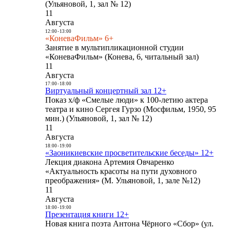
(Ульяновой, 1, зал № 12)
11
Августа
12:00
-
13:00
«КоневаФильм» 6+
Занятие в мультипликационной студии
«КоневаФильм» (Конева, 6, читальный зал)
11
Августа
17:00
-
18:00
Виртуальный концертный зал 12+
Показ х/ф «Смелые люди» к 100-летию актера
театра и кино Сергея Гурзо (Мосфильм, 1950, 95
мин.) (Ульяновой, 1, зал № 12)
11
Августа
18:00
-
19:00
«Заоникиевские просветительские беседы» 12+
Лекция диакона Артемия Овчаренко
«Актуальность красоты на пути духовного
преображения» (М. Ульяновой, 1, зале №12)
11
Августа
18:00
-
19:00
Презентация книги 12+
Новая книга поэта Антона Чёрного «Сбор» (ул.