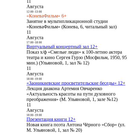
11
Августа
12:00
-
13:00
«КоневаФильм» 6+
Занятие в мультипликационной студии
«КоневаФильм» (Конева, 6, читальный зал)
11
Августа
17:00
-
18:00
Виртуальный концертный зал 12+
Показ х/ф «Смелые люди» к 100-летию актера
театра и кино Сергея Гурзо (Мосфильм, 1950, 95
мин.) (Ульяновой, 1, зал № 12)
11
Августа
18:00
-
19:00
«Заоникиевские просветительские беседы» 12+
Лекция диакона Артемия Овчаренко
«Актуальность красоты на пути духовного
преображения» (М. Ульяновой, 1, зале №12)
11
Августа
18:00
-
19:00
Презентация книги 12+
Новая книга поэта Антона Чёрного «Сбор» (ул.
М. Ульяновой, 1, зал № 20)