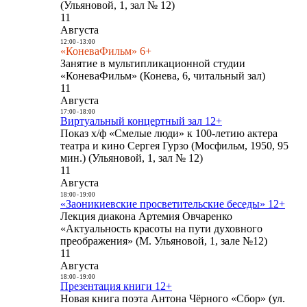
(Ульяновой, 1, зал № 12)
11
Августа
12:00
-
13:00
«КоневаФильм» 6+
Занятие в мультипликационной студии
«КоневаФильм» (Конева, 6, читальный зал)
11
Августа
17:00
-
18:00
Виртуальный концертный зал 12+
Показ х/ф «Смелые люди» к 100-летию актера
театра и кино Сергея Гурзо (Мосфильм, 1950, 95
мин.) (Ульяновой, 1, зал № 12)
11
Августа
18:00
-
19:00
«Заоникиевские просветительские беседы» 12+
Лекция диакона Артемия Овчаренко
«Актуальность красоты на пути духовного
преображения» (М. Ульяновой, 1, зале №12)
11
Августа
18:00
-
19:00
Презентация книги 12+
Новая книга поэта Антона Чёрного «Сбор» (ул.