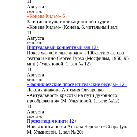
11
Августа
12:00
-
13:00
«КоневаФильм» 6+
Занятие в мультипликационной студии
«КоневаФильм» (Конева, 6, читальный зал)
11
Августа
17:00
-
18:00
Виртуальный концертный зал 12+
Показ х/ф «Смелые люди» к 100-летию актера
театра и кино Сергея Гурзо (Мосфильм, 1950, 95
мин.) (Ульяновой, 1, зал № 12)
11
Августа
18:00
-
19:00
«Заоникиевские просветительские беседы» 12+
Лекция диакона Артемия Овчаренко
«Актуальность красоты на пути духовного
преображения» (М. Ульяновой, 1, зале №12)
11
Августа
18:00
-
19:00
Презентация книги 12+
Новая книга поэта Антона Чёрного «Сбор» (ул.
М. Ульяновой, 1, зал № 20)