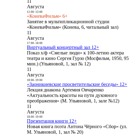
11
Августа
12:00
-
13:00
«КоневаФильм» 6+
Занятие в мультипликационной студии
«КоневаФильм» (Конева, 6, читальный зал)
11
Августа
17:00
-
18:00
Виртуальный концертный зал 12+
Показ х/ф «Смелые люди» к 100-летию актера
театра и кино Сергея Гурзо (Мосфильм, 1950, 95
мин.) (Ульяновой, 1, зал № 12)
11
Августа
18:00
-
19:00
«Заоникиевские просветительские беседы» 12+
Лекция диакона Артемия Овчаренко
«Актуальность красоты на пути духовного
преображения» (М. Ульяновой, 1, зале №12)
11
Августа
18:00
-
19:00
Презентация книги 12+
Новая книга поэта Антона Чёрного «Сбор» (ул.
М. Ульяновой, 1, зал № 20)