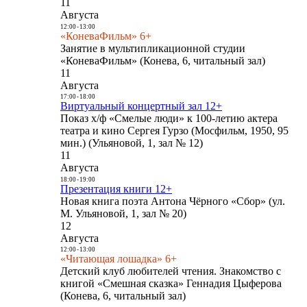
11
Августа
12:00
-
13:00
«КоневаФильм» 6+
Занятие в мультипликационной студии
«КоневаФильм» (Конева, 6, читальный зал)
11
Августа
17:00
-
18:00
Виртуальный концертный зал 12+
Показ х/ф «Смелые люди» к 100-летию актера
театра и кино Сергея Гурзо (Мосфильм, 1950, 95
мин.) (Ульяновой, 1, зал № 12)
11
Августа
18:00
-
19:00
Презентация книги 12+
Новая книга поэта Антона Чёрного «Сбор» (ул.
М. Ульяновой, 1, зал № 20)
12
Августа
12:00
-
13:00
«Читающая лошадка» 6+
Детский клуб любителей чтения. Знакомство с
книгой «Смешная сказка» Геннадия Цыферова
(Конева, 6, читальный зал)