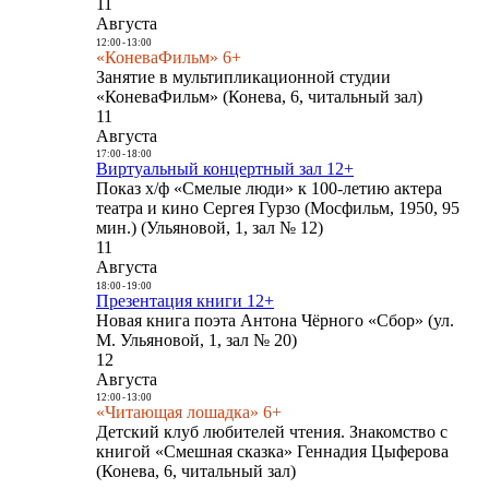
11
Августа
12:00
-
13:00
«КоневаФильм» 6+
Занятие в мультипликационной студии
«КоневаФильм» (Конева, 6, читальный зал)
11
Августа
17:00
-
18:00
Виртуальный концертный зал 12+
Показ х/ф «Смелые люди» к 100-летию актера
театра и кино Сергея Гурзо (Мосфильм, 1950, 95
мин.) (Ульяновой, 1, зал № 12)
11
Августа
18:00
-
19:00
Презентация книги 12+
Новая книга поэта Антона Чёрного «Сбор» (ул.
М. Ульяновой, 1, зал № 20)
12
Августа
12:00
-
13:00
«Читающая лошадка» 6+
Детский клуб любителей чтения. Знакомство с
книгой «Смешная сказка» Геннадия Цыферова
(Конева, 6, читальный зал)