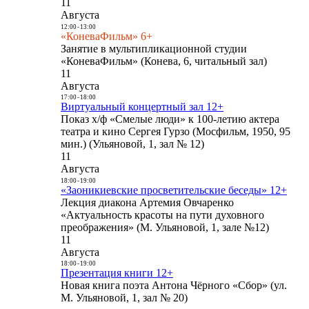
11
Августа
12:00
-
13:00
«КоневаФильм» 6+
Занятие в мультипликационной студии
«КоневаФильм» (Конева, 6, читальный зал)
11
Августа
17:00
-
18:00
Виртуальный концертный зал 12+
Показ х/ф «Смелые люди» к 100-летию актера
театра и кино Сергея Гурзо (Мосфильм, 1950, 95
мин.) (Ульяновой, 1, зал № 12)
11
Августа
18:00
-
19:00
«Заоникиевские просветительские беседы» 12+
Лекция диакона Артемия Овчаренко
«Актуальность красоты на пути духовного
преображения» (М. Ульяновой, 1, зале №12)
11
Августа
18:00
-
19:00
Презентация книги 12+
Новая книга поэта Антона Чёрного «Сбор» (ул.
М. Ульяновой, 1, зал № 20)