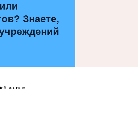
 или
ов? Знаете,
 учреждений
библиотека»