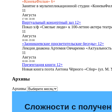
«КоневаФильм» 6+
Занятие в мультипликационной студии «КоневаФиль
11
Августа
17:00
-
18:00
Виртуальный концертный зал 12+
Показ х/ф «Смелые люди» к 100-летию актера театра
11
Августа
18:00
-
19:00
«Заоникиевские просветительские беседы» 12+
Лекция диакона Артемия Овчаренко «Актуальность 
11
Августа
18:00
-
19:00
Презентация книги 12+
Новая книга поэта Антона Чёрного «Сбор» (ул. М. У
Архивы
Архивы
Сложности с получе