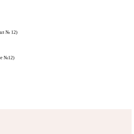
зал № 12)
ле №12)