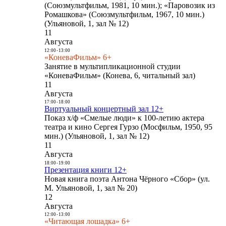
(Союзмультфильм, 1981, 10 мин.); «Паровозик из
Ромашкова» (Союзмультфильм, 1967, 10 мин.)
(Ульяновой, 1, зал № 12)
11
Августа
12:00
-
13:00
«КоневаФильм» 6+
Занятие в мультипликационной студии
«КоневаФильм» (Конева, 6, читальный зал)
11
Августа
17:00
-
18:00
Виртуальный концертный зал 12+
Показ х/ф «Смелые люди» к 100-летию актера
театра и кино Сергея Гурзо (Мосфильм, 1950, 95
мин.) (Ульяновой, 1, зал № 12)
11
Августа
18:00
-
19:00
Презентация книги 12+
Новая книга поэта Антона Чёрного «Сбор» (ул.
М. Ульяновой, 1, зал № 20)
12
Августа
12:00
-
13:00
«Читающая лошадка» 6+