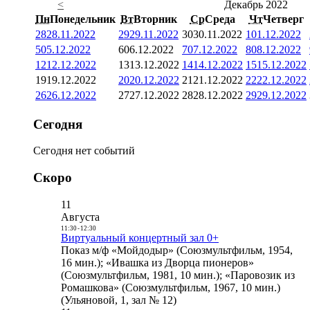
<
Декабрь 2022
Пн
Понедельник
Вт
Вторник
Ср
Среда
Чт
Четверг
28
28.11.2022
29
29.11.2022
30
30.11.2022
1
01.12.2022
5
05.12.2022
6
06.12.2022
7
07.12.2022
8
08.12.2022
12
12.12.2022
13
13.12.2022
14
14.12.2022
15
15.12.2022
19
19.12.2022
20
20.12.2022
21
21.12.2022
22
22.12.2022
26
26.12.2022
27
27.12.2022
28
28.12.2022
29
29.12.2022
Сегодня
Сегодня нет событий
Скоро
11
Августа
11:30
-
12:30
Виртуальный концертный зал 0+
Показ м/ф «Мойдодыр» (Союзмультфильм, 1954,
16 мин.); «Ивашка из Дворца пионеров»
(Союзмультфильм, 1981, 10 мин.); «Паровозик из
Ромашкова» (Союзмультфильм, 1967, 10 мин.)
(Ульяновой, 1, зал № 12)