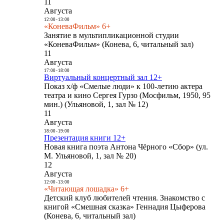
11
Августа
12:00
-
13:00
«КоневаФильм» 6+
Занятие в мультипликационной студии
«КоневаФильм» (Конева, 6, читальный зал)
11
Августа
17:00
-
18:00
Виртуальный концертный зал 12+
Показ х/ф «Смелые люди» к 100-летию актера
театра и кино Сергея Гурзо (Мосфильм, 1950, 95
мин.) (Ульяновой, 1, зал № 12)
11
Августа
18:00
-
19:00
Презентация книги 12+
Новая книга поэта Антона Чёрного «Сбор» (ул.
М. Ульяновой, 1, зал № 20)
12
Августа
12:00
-
13:00
«Читающая лошадка» 6+
Детский клуб любителей чтения. Знакомство с
книгой «Смешная сказка» Геннадия Цыферова
(Конева, 6, читальный зал)