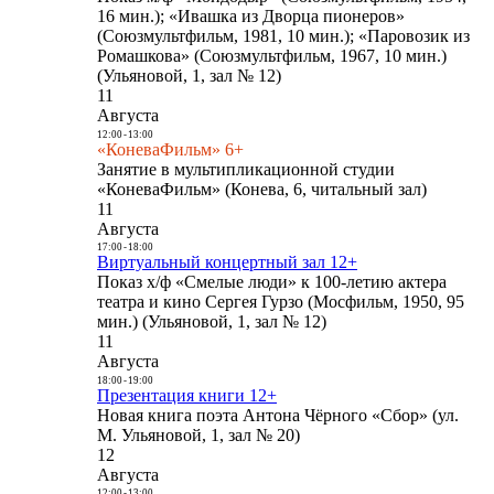
16 мин.); «Ивашка из Дворца пионеров»
(Союзмультфильм, 1981, 10 мин.); «Паровозик из
Ромашкова» (Союзмультфильм, 1967, 10 мин.)
(Ульяновой, 1, зал № 12)
11
Августа
12:00
-
13:00
«КоневаФильм» 6+
Занятие в мультипликационной студии
«КоневаФильм» (Конева, 6, читальный зал)
11
Августа
17:00
-
18:00
Виртуальный концертный зал 12+
Показ х/ф «Смелые люди» к 100-летию актера
театра и кино Сергея Гурзо (Мосфильм, 1950, 95
мин.) (Ульяновой, 1, зал № 12)
11
Августа
18:00
-
19:00
Презентация книги 12+
Новая книга поэта Антона Чёрного «Сбор» (ул.
М. Ульяновой, 1, зал № 20)
12
Августа
12:00
-
13:00