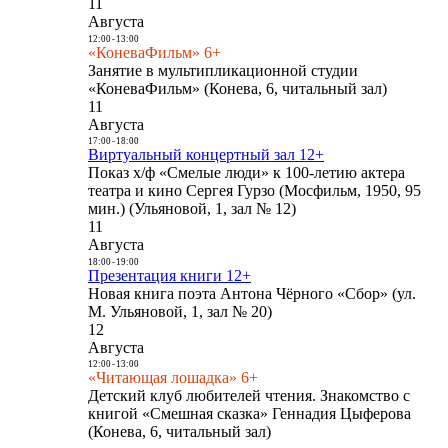
11
Августа
12:00
-
13:00
«КоневаФильм» 6+
Занятие в мультипликационной студии
«КоневаФильм» (Конева, 6, читальный зал)
11
Августа
17:00
-
18:00
Виртуальный концертный зал 12+
Показ х/ф «Смелые люди» к 100-летию актера
театра и кино Сергея Гурзо (Мосфильм, 1950, 95
мин.) (Ульяновой, 1, зал № 12)
11
Августа
18:00
-
19:00
Презентация книги 12+
Новая книга поэта Антона Чёрного «Сбор» (ул.
М. Ульяновой, 1, зал № 20)
12
Августа
12:00
-
13:00
«Читающая лошадка» 6+
Детский клуб любителей чтения. Знакомство с
книгой «Смешная сказка» Геннадия Цыферова
(Конева, 6, читальный зал)