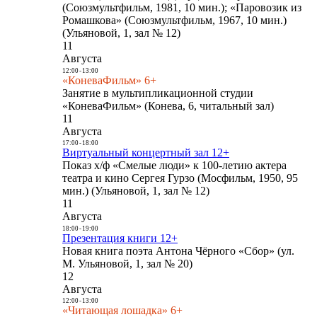
(Союзмультфильм, 1981, 10 мин.); «Паровозик из
Ромашкова» (Союзмультфильм, 1967, 10 мин.)
(Ульяновой, 1, зал № 12)
11
Августа
12:00
-
13:00
«КоневаФильм» 6+
Занятие в мультипликационной студии
«КоневаФильм» (Конева, 6, читальный зал)
11
Августа
17:00
-
18:00
Виртуальный концертный зал 12+
Показ х/ф «Смелые люди» к 100-летию актера
театра и кино Сергея Гурзо (Мосфильм, 1950, 95
мин.) (Ульяновой, 1, зал № 12)
11
Августа
18:00
-
19:00
Презентация книги 12+
Новая книга поэта Антона Чёрного «Сбор» (ул.
М. Ульяновой, 1, зал № 20)
12
Августа
12:00
-
13:00
«Читающая лошадка» 6+