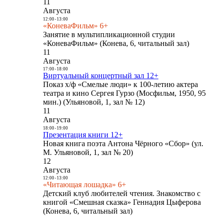
11
Августа
12:00
-
13:00
«КоневаФильм» 6+
Занятие в мультипликационной студии
«КоневаФильм» (Конева, 6, читальный зал)
11
Августа
17:00
-
18:00
Виртуальный концертный зал 12+
Показ х/ф «Смелые люди» к 100-летию актера
театра и кино Сергея Гурзо (Мосфильм, 1950, 95
мин.) (Ульяновой, 1, зал № 12)
11
Августа
18:00
-
19:00
Презентация книги 12+
Новая книга поэта Антона Чёрного «Сбор» (ул.
М. Ульяновой, 1, зал № 20)
12
Августа
12:00
-
13:00
«Читающая лошадка» 6+
Детский клуб любителей чтения. Знакомство с
книгой «Смешная сказка» Геннадия Цыферова
(Конева, 6, читальный зал)