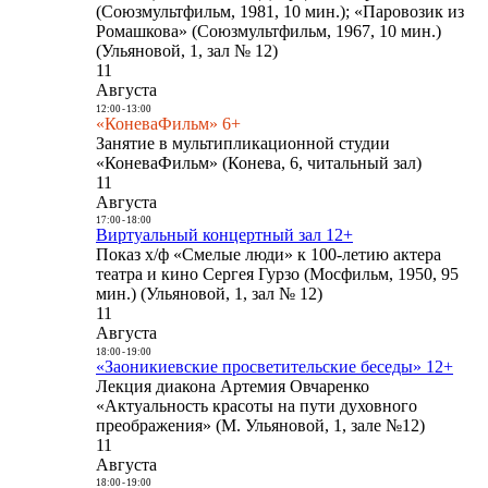
(Союзмультфильм, 1981, 10 мин.); «Паровозик из
Ромашкова» (Союзмультфильм, 1967, 10 мин.)
(Ульяновой, 1, зал № 12)
11
Августа
12:00
-
13:00
«КоневаФильм» 6+
Занятие в мультипликационной студии
«КоневаФильм» (Конева, 6, читальный зал)
11
Августа
17:00
-
18:00
Виртуальный концертный зал 12+
Показ х/ф «Смелые люди» к 100-летию актера
театра и кино Сергея Гурзо (Мосфильм, 1950, 95
мин.) (Ульяновой, 1, зал № 12)
11
Августа
18:00
-
19:00
«Заоникиевские просветительские беседы» 12+
Лекция диакона Артемия Овчаренко
«Актуальность красоты на пути духовного
преображения» (М. Ульяновой, 1, зале №12)
11
Августа
18:00
-
19:00