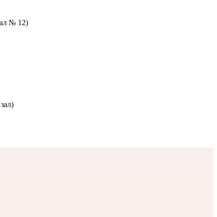
зал № 12)
зал)