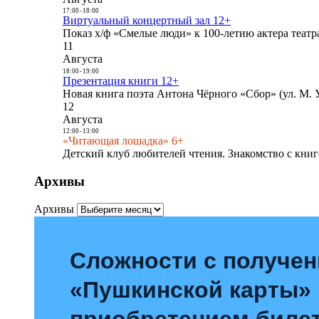
17:00
-
18:00
Виртуальный концертный зал 12+
Показ х/ф «Смелые люди» к 100-летию актера театра
11
Августа
18:00
-
19:00
Презентация книги 12+
Новая книга поэта Антона Чёрного «Сбор» (ул. М. У
12
Августа
12:00
-
13:00
«Читающая лошадка» 6+
Детский клуб любителей чтения. Знакомство с книг
Архивы
Архивы
Сложности с получе
«Пушкинской карты»
приобретением билет