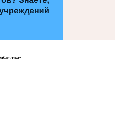
 учреждений
библиотека»