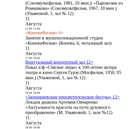
(Союзмультфильм, 1981, 10 мин.); «Паровозик из
Ромашкова» (Союзмультфильм, 1967, 10 мин.)
(Ульяновой, 1, зал № 12)
11
Августа
12:00
-
13:00
«КоневаФильм» 6+
Занятие в мультипликационной студии
«КоневаФильм» (Конева, 6, читальный зал)
11
Августа
17:00
-
18:00
Виртуальный концертный зал 12+
Показ х/ф «Смелые люди» к 100-летию актера
театра и кино Сергея Гурзо (Мосфильм, 1950, 95
мин.) (Ульяновой, 1, зал № 12)
11
Августа
18:00
-
19:00
«Заоникиевские просветительские беседы» 12+
Лекция диакона Артемия Овчаренко
«Актуальность красоты на пути духовного
преображения» (М. Ульяновой, 1, зале №12)
11
Августа
18:00
-
19:00