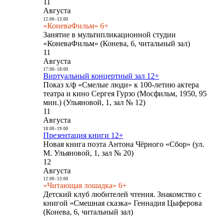
11
Августа
12:00
-
13:00
«КоневаФильм» 6+
Занятие в мультипликационной студии
«КоневаФильм» (Конева, 6, читальный зал)
11
Августа
17:00
-
18:00
Виртуальный концертный зал 12+
Показ х/ф «Смелые люди» к 100-летию актера
театра и кино Сергея Гурзо (Мосфильм, 1950, 95
мин.) (Ульяновой, 1, зал № 12)
11
Августа
18:00
-
19:00
Презентация книги 12+
Новая книга поэта Антона Чёрного «Сбор» (ул.
М. Ульяновой, 1, зал № 20)
12
Августа
12:00
-
13:00
«Читающая лошадка» 6+
Детский клуб любителей чтения. Знакомство с
книгой «Смешная сказка» Геннадия Цыферова
(Конева, 6, читальный зал)