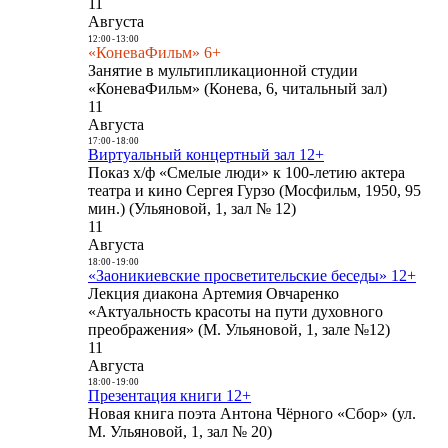
11
Августа
12:00
-
13:00
«КоневаФильм» 6+
Занятие в мультипликационной студии
«КоневаФильм» (Конева, 6, читальный зал)
11
Августа
17:00
-
18:00
Виртуальный концертный зал 12+
Показ х/ф «Смелые люди» к 100-летию актера
театра и кино Сергея Гурзо (Мосфильм, 1950, 95
мин.) (Ульяновой, 1, зал № 12)
11
Августа
18:00
-
19:00
«Заоникиевские просветительские беседы» 12+
Лекция диакона Артемия Овчаренко
«Актуальность красоты на пути духовного
преображения» (М. Ульяновой, 1, зале №12)
11
Августа
18:00
-
19:00
Презентация книги 12+
Новая книга поэта Антона Чёрного «Сбор» (ул.
М. Ульяновой, 1, зал № 20)