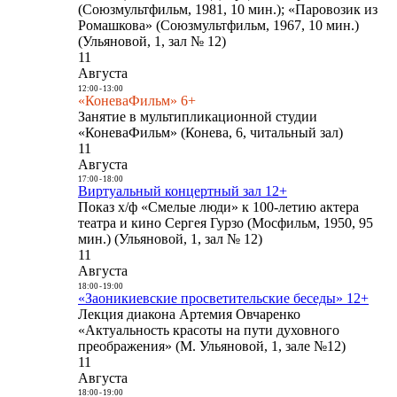
(Союзмультфильм, 1981, 10 мин.); «Паровозик из
Ромашкова» (Союзмультфильм, 1967, 10 мин.)
(Ульяновой, 1, зал № 12)
11
Августа
12:00
-
13:00
«КоневаФильм» 6+
Занятие в мультипликационной студии
«КоневаФильм» (Конева, 6, читальный зал)
11
Августа
17:00
-
18:00
Виртуальный концертный зал 12+
Показ х/ф «Смелые люди» к 100-летию актера
театра и кино Сергея Гурзо (Мосфильм, 1950, 95
мин.) (Ульяновой, 1, зал № 12)
11
Августа
18:00
-
19:00
«Заоникиевские просветительские беседы» 12+
Лекция диакона Артемия Овчаренко
«Актуальность красоты на пути духовного
преображения» (М. Ульяновой, 1, зале №12)
11
Августа
18:00
-
19:00