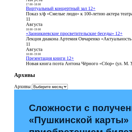
17:00
-
18:00
Виртуальный концертный зал 12+
Показ х/ф «Смелые люди» к 100-летию актера театра
11
Августа
18:00
-
19:00
«Заоникиевские просветительские беседы» 12+
Лекция диакона Артемия Овчаренко «Актуальность 
11
Августа
18:00
-
19:00
Презентация книги 12+
Новая книга поэта Антона Чёрного «Сбор» (ул. М. У
Архивы
Архивы
Сложности с получе
«Пушкинской карты»
приобретением билет