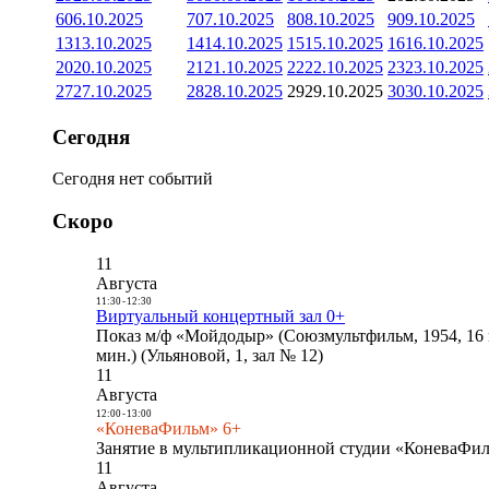
6
06.10.2025
7
07.10.2025
8
08.10.2025
9
09.10.2025
13
13.10.2025
14
14.10.2025
15
15.10.2025
16
16.10.2025
20
20.10.2025
21
21.10.2025
22
22.10.2025
23
23.10.2025
27
27.10.2025
28
28.10.2025
29
29.10.2025
30
30.10.2025
Сегодня
Сегодня нет событий
Скоро
11
Августа
11:30
-
12:30
Виртуальный концертный зал 0+
Показ м/ф «Мойдодыр» (Союзмультфильм, 1954, 16 
мин.) (Ульяновой, 1, зал № 12)
11
Августа
12:00
-
13:00
«КоневаФильм» 6+
Занятие в мультипликационной студии «КоневаФиль
11
Августа