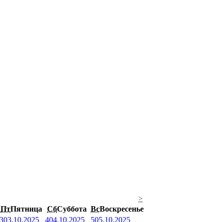
>
Пт
Пятница
Сб
Суббота
Вс
Воскресенье
3
03.10.2025
4
04.10.2025
5
05.10.2025