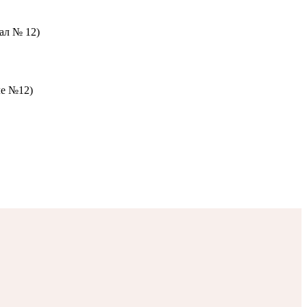
зал № 12)
ле №12)