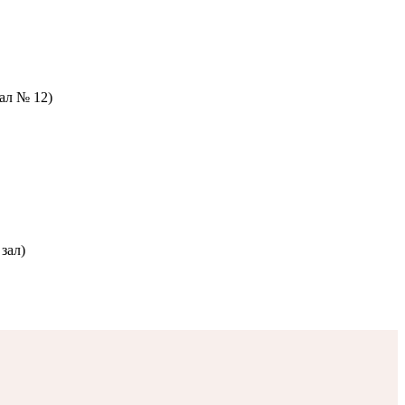
зал № 12)
зал)