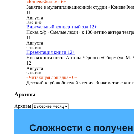
«КоневаФильм» 6+
Занятие в мультипликационной студии «КоневаФиль
11
Августа
17:00
-
18:00
Виртуальный концертный зал 12+
Показ х/ф «Смелые люди» к 100-летию актера театра
11
Августа
18:00
-
19:00
Презентация книги 12+
Новая книга поэта Антона Чёрного «Сбор» (ул. М. У
12
Августа
12:00
-
13:00
«Читающая лошадка» 6+
Детский клуб любителей чтения. Знакомство с книг
Архивы
Архивы
Сложности с получе