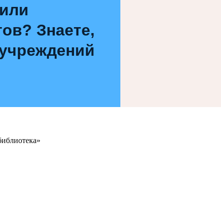
 или
ов? Знаете,
 учреждений
библиотека»