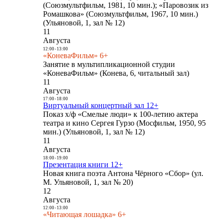
(Союзмультфильм, 1981, 10 мин.); «Паровозик из
Ромашкова» (Союзмультфильм, 1967, 10 мин.)
(Ульяновой, 1, зал № 12)
11
Августа
12:00
-
13:00
«КоневаФильм» 6+
Занятие в мультипликационной студии
«КоневаФильм» (Конева, 6, читальный зал)
11
Августа
17:00
-
18:00
Виртуальный концертный зал 12+
Показ х/ф «Смелые люди» к 100-летию актера
театра и кино Сергея Гурзо (Мосфильм, 1950, 95
мин.) (Ульяновой, 1, зал № 12)
11
Августа
18:00
-
19:00
Презентация книги 12+
Новая книга поэта Антона Чёрного «Сбор» (ул.
М. Ульяновой, 1, зал № 20)
12
Августа
12:00
-
13:00
«Читающая лошадка» 6+