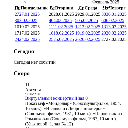
<
Февраль 2025
Пн
Понедельник
Вт
Вторник
Ср
Среда
Чт
Четверг
27
27.01.2025
28
28.01.2025
29
29.01.2025
30
30.01.2025
3
03.02.2025
4
04.02.2025
5
05.02.2025
6
06.02.2025
10
10.02.2025
11
11.02.2025
12
12.02.2025
13
13.02.2025
17
17.02.2025
18
18.02.2025
19
19.02.2025
20
20.02.2025
24
24.02.2025
25
25.02.2025
26
26.02.2025
27
27.02.2025
Сегодня
Сегодня нет событий
Скоро
11
Августа
11:30
-
12:30
Виртуальный концертный зал 0+
Показ м/ф «Мойдодыр» (Союзмультфильм, 1954,
16 мин.); «Ивашка из Дворца пионеров»
(Союзмультфильм, 1981, 10 мин.); «Паровозик из
Ромашкова» (Союзмультфильм, 1967, 10 мин.)
(Ульяновой, 1, зал № 12)