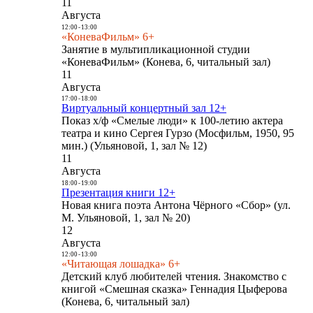
11
Августа
12:00
-
13:00
«КоневаФильм» 6+
Занятие в мультипликационной студии
«КоневаФильм» (Конева, 6, читальный зал)
11
Августа
17:00
-
18:00
Виртуальный концертный зал 12+
Показ х/ф «Смелые люди» к 100-летию актера
театра и кино Сергея Гурзо (Мосфильм, 1950, 95
мин.) (Ульяновой, 1, зал № 12)
11
Августа
18:00
-
19:00
Презентация книги 12+
Новая книга поэта Антона Чёрного «Сбор» (ул.
М. Ульяновой, 1, зал № 20)
12
Августа
12:00
-
13:00
«Читающая лошадка» 6+
Детский клуб любителей чтения. Знакомство с
книгой «Смешная сказка» Геннадия Цыферова
(Конева, 6, читальный зал)