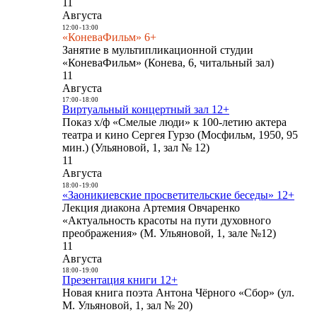
11
Августа
12:00
-
13:00
«КоневаФильм» 6+
Занятие в мультипликационной студии
«КоневаФильм» (Конева, 6, читальный зал)
11
Августа
17:00
-
18:00
Виртуальный концертный зал 12+
Показ х/ф «Смелые люди» к 100-летию актера
театра и кино Сергея Гурзо (Мосфильм, 1950, 95
мин.) (Ульяновой, 1, зал № 12)
11
Августа
18:00
-
19:00
«Заоникиевские просветительские беседы» 12+
Лекция диакона Артемия Овчаренко
«Актуальность красоты на пути духовного
преображения» (М. Ульяновой, 1, зале №12)
11
Августа
18:00
-
19:00
Презентация книги 12+
Новая книга поэта Антона Чёрного «Сбор» (ул.
М. Ульяновой, 1, зал № 20)