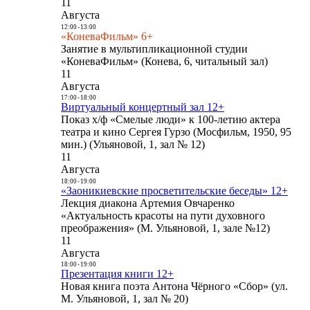
11
Августа
12:00
-
13:00
«КоневаФильм» 6+
Занятие в мультипликационной студии
«КоневаФильм» (Конева, 6, читальный зал)
11
Августа
17:00
-
18:00
Виртуальный концертный зал 12+
Показ х/ф «Смелые люди» к 100-летию актера
театра и кино Сергея Гурзо (Мосфильм, 1950, 95
мин.) (Ульяновой, 1, зал № 12)
11
Августа
18:00
-
19:00
«Заоникиевские просветительские беседы» 12+
Лекция диакона Артемия Овчаренко
«Актуальность красоты на пути духовного
преображения» (М. Ульяновой, 1, зале №12)
11
Августа
18:00
-
19:00
Презентация книги 12+
Новая книга поэта Антона Чёрного «Сбор» (ул.
М. Ульяновой, 1, зал № 20)