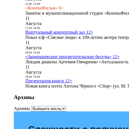
12:00
-
13:00
«КоневаФильм» 6+
Занятие в мультипликационной студии «КоневаФиль
11
Августа
17:00
-
18:00
Виртуальный концертный зал 12+
Показ х/ф «Смелые люди» к 100-летию актера театра
11
Августа
18:00
-
19:00
«Заоникиевские просветительские беседы» 12+
Лекция диакона Артемия Овчаренко «Актуальность 
11
Августа
18:00
-
19:00
Презентация книги 12+
Новая книга поэта Антона Чёрного «Сбор» (ул. М. У
Архивы
Архивы