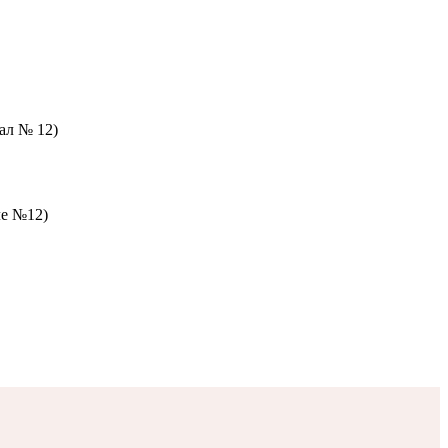
зал № 12)
ле №12)