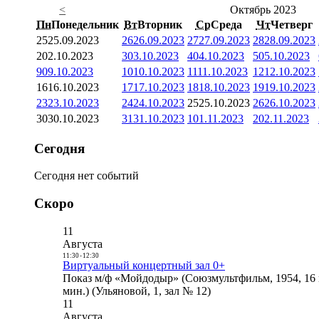
<
Октябрь 2023
Пн
Понедельник
Вт
Вторник
Ср
Среда
Чт
Четверг
25
25.09.2023
26
26.09.2023
27
27.09.2023
28
28.09.2023
2
02.10.2023
3
03.10.2023
4
04.10.2023
5
05.10.2023
9
09.10.2023
10
10.10.2023
11
11.10.2023
12
12.10.2023
16
16.10.2023
17
17.10.2023
18
18.10.2023
19
19.10.2023
23
23.10.2023
24
24.10.2023
25
25.10.2023
26
26.10.2023
30
30.10.2023
31
31.10.2023
1
01.11.2023
2
02.11.2023
Сегодня
Сегодня нет событий
Скоро
11
Августа
11:30
-
12:30
Виртуальный концертный зал 0+
Показ м/ф «Мойдодыр» (Союзмультфильм, 1954, 16 
мин.) (Ульяновой, 1, зал № 12)
11
Августа