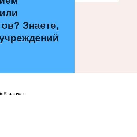
нием
 или
ов? Знаете,
 учреждений
библиотека»